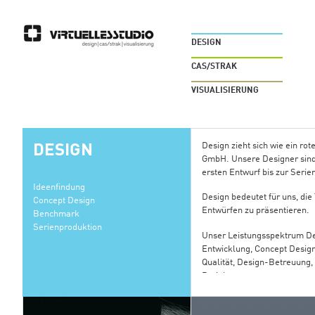
DESIGN
CAS/STRAK
VISUALISIERUNG
Design zieht sich wie ein r
DESIGN
GmbH. Unsere Designer sind
ersten Entwurf bis zur Serien
Ideenfindung
Design bedeutet für uns, die
Concept Design
Entwürfen zu präsentieren.
Benchmark
Serienproduktion
Unser Leistungsspektrum D
Entwicklung, Concept Design
Qualität, Design-Betreuung,
Projektmanagement.
Software für den Bereich De