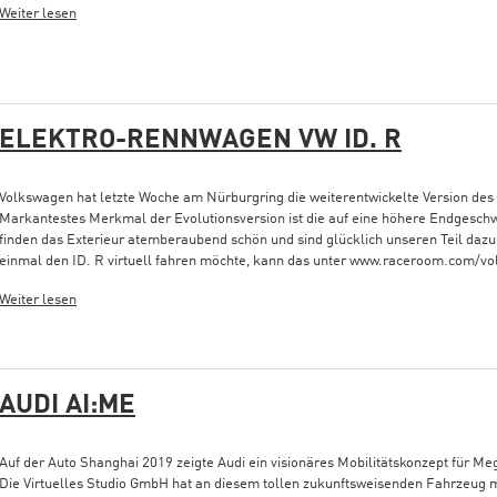
Weiter lesen
ELEKTRO-RENNWAGEN VW ID. R
Volkswagen hat letzte Woche am Nürburgring die weiterentwickelte Version des
Markantestes Merkmal der Evolutionsversion ist die auf eine höhere Endgesch
finden das Exterieur atemberaubend schön und sind glücklich unseren Teil daz
einmal den ID. R virtuell fahren möchte, kann das unter www.raceroom.com/
Weiter lesen
AUDI AI:ME
Auf der Auto Shanghai 2019 zeigte Audi ein visionäres Mobilitätskonzept für Me
Die Virtuelles Studio GmbH hat an diesem tollen zukunftsweisenden Fahrzeug 