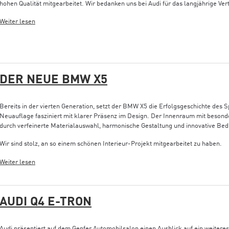
hohen Qualität mitgearbeitet. Wir bedanken uns bei Audi für das langjährige Ver
Weiter lesen
DER NEUE BMW X5
Bereits in der vierten Generation, setzt der BMW X5 die Erfolgsgeschichte des Spo
Neuauflage fasziniert mit klarer Präsenz im Design. Der Innenraum mit beso
durch verfeinerte Materialauswahl, harmonische Gestaltung und innovative Bedi
Wir sind stolz, an so einem schönen Interieur-Projekt mitgearbeitet zu haben.
Weiter lesen
AUDI Q4 E-TRON
Audi präsentiert auf dem Genfer Automobilsalon einen Ausblick auf ein weiteres