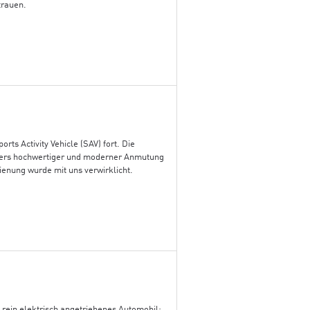
trauen.
rts Activity Vehicle (SAV) fort. Die
nders hochwertiger und moderner Anmutung
enung wurde mit uns verwirklicht.
 rein elektrisch angetriebenes Automobil: