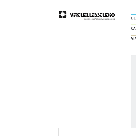
DE
CA
VI