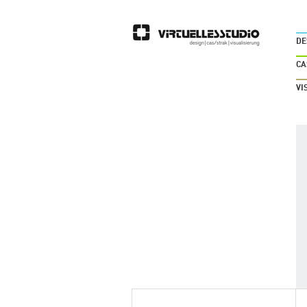
DE
CA
VI