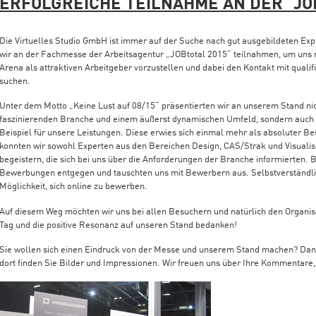
ERFOLGREICHE TEILNAHME AN DER “JO
Die Virtuelles Studio GmbH ist immer auf der Suche nach gut ausgebildeten Exp
wir an der Fachmesse der Arbeitsagentur „JOBtotal 2015“ teilnahmen, um uns m
Arena als attraktiven Arbeitgeber vorzustellen und dabei den Kontakt mit qualif
suchen.
Unter dem Motto „Keine Lust auf 08/15“ präsentierten wir an unserem Stand nic
faszinierenden Branche und einem äußerst dynamischen Umfeld, sondern auch u
Beispiel für unsere Leistungen. Diese erwies sich einmal mehr als absoluter B
konnten wir sowohl Experten aus den Bereichen Design, CAS/Strak und Visualis
begeistern, die sich bei uns über die Anforderungen der Branche informierten. B
Bewerbungen entgegen und tauschten uns mit Bewerbern aus. Selbstverständlic
Möglichkeit, sich online zu bewerben.
Auf diesem Weg möchten wir uns bei allen Besuchern und natürlich den Organi
Tag und die positive Resonanz auf unseren Stand bedanken!
Sie wollen sich einen Eindruck von der Messe und unserem Stand machen? Da
dort finden Sie Bilder und Impressionen. Wir freuen uns über Ihre Kommentare