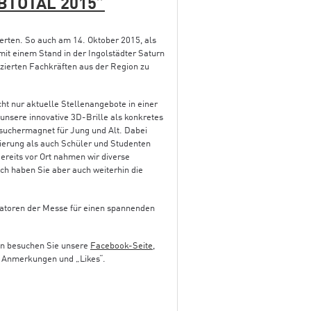
BTOTAL 2015”
erten. So auch am 14. Oktober 2015, als
it einem Stand in der Ingolstädter Saturn
izierten Fachkräften aus der Region zu
ht nur aktuelle Stellenangebote in einer
nsere innovative 3D-Brille als konkretes
esuchermagnet für Jung und Alt. Dabei
ierung als auch Schüler und Studenten
ereits vor Ort nahmen wir diverse
h haben Sie aber auch weiterhin die
satoren der Messe für einen spannenden
nn besuchen Sie unsere
Facebook-Seite
,
, Anmerkungen und „Likes“.