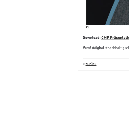
Download:
CMF Präsentatio
#cmf #digital #nachhaltigke
«
zurück